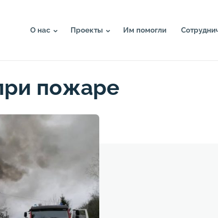
О нас
Проекты
Им помогли
Сотрудни
при пожаре