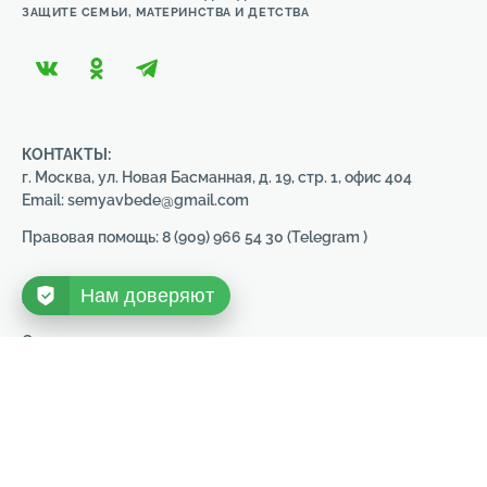
ЗАЩИТЕ СЕМЬИ, МАТЕРИНСТВА И ДЕТСТВА
КОНТАКТЫ:
г. Москва, ул. Новая Басманная, д. 19, стр. 1, офис 404
Email: semyavbede@gmail.com
Правовая помощь: 8 (909) 966 54 30 (Telegram )
Нам доверяют
ПОЛИТИКА БЕЗОПАСНОСТИ
Совершая пожертвование, пользователь заключает
договор пожертвования путем акцепта
публичной оферты
.
Политика обработки персональных данных
Политика конфиденциальности
НОВОСТИ