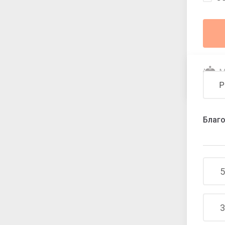
M
Р
Благо
5
3