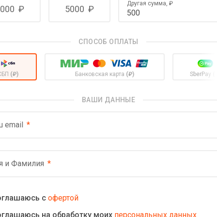
Другая сумма,
₽
000
₽
5000
₽
СПОСОБ ОПЛАТЫ
СБП
(₽)
Банковская карта
(₽)
SberPay
(
ВАШИ ДАННЫЕ
 email
я и Фамилия
оглашаюсь с
офертой
оглашаюсь на обработку моих
персональных данных