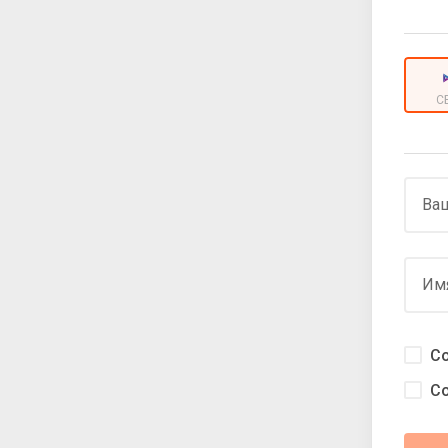
С
Ваш
Им
С
С