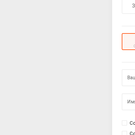
3
Ваш
Им
С
С